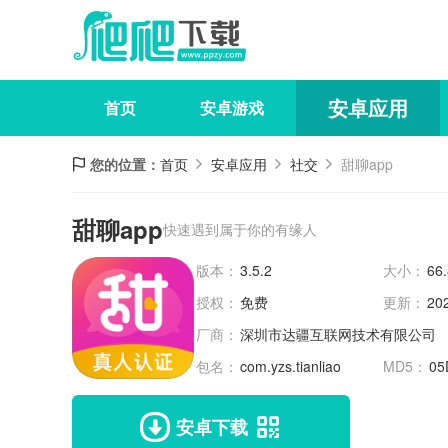
安卓应用
首页
安卓游戏
您的位置：
首页
安卓应用
社交
甜聊app
甜聊app
快速遇到属于你的有缘人
版本：
3.5.2
大小：
66
授权：
免费
更新：
20
厂商：
深圳市达疆互联网技术有限公司
包名：
com.yzs.tianliao
MD5：
05
安卓下载