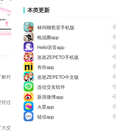
集
本类更新
林间聊愈室手机版
枪战圈app
Hello语音app
崽崽ZEPETO手机版
有你app
了解对
崽崽ZEPETO中文版
连信交友软件
新浪微博app
是经过
火星app
链信app
扩大交