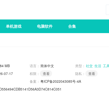
单机游戏
电脑软件
合集
.84 MB
语言：
简体中文
类型：
社交
生活
工
26-07-17
权限：
查看
隐私：
查看
备案：
粤ICP备2022043085号-4A
D556494CDB5141D56A3D74C814C051