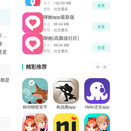
大小：
142.93 MB
查看
类型：
社交通讯
聊她app最新版
大小：
99.44 MB
查看
类型：
社交通讯
天，
聊她(高颜值社区)
彼
大小：
99.44 MB
查看
还是
类型：
社交通讯
精彩推荐
换一换
也都是
林间聊愈室手
枪战圈app
Hello语音app
机版