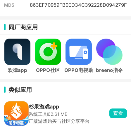
863EF70959FB0ED34C392228D094279F
MD5
同厂商应用
欢律app
OPPO社区
OPPO电视助
breeno指令
app
手app
(小布指令)
类似应用
杉果游戏app
查看
系统工具
62.61 MB
正版游戏购买与社区分享平台