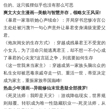
住的。这只狐狸似乎也没有那么可恶
爽文大女主漫画--美貌与智慧并存，领略女王风采!
《暴君一家靠听她心声续命》：开局穿书悲惨冷宫公
主处处被污蔑?!一句心声意外让暴君变身满级宠爱父
君。
《炮灰闺女的生存方式》：穿越成残暴君王不受宠的
小女儿，为了活命只能逃离君王，却不想一不小心成
了暴君的心尖宠?这言廷之争，到底要如何生存
《这一世我来当家主》：穿越成第一家族头脑出众的
私生女却被恶毒亲戚夺走一切。重活一世，蒂亚决定
成为家主，重振家族帝国巅峰!
热血少年漫画--异能修仙末世悬疑全部搜罗!
《死灵法师：我即是天灾》：游戏降临现实，世界规
则颠覆。转职成为唯一性隐藏职业一-死灵法师，从