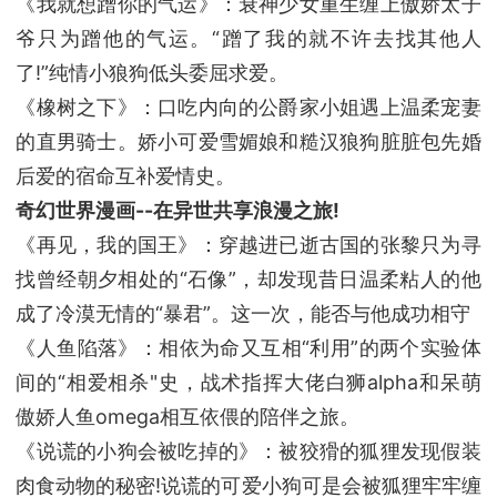
《我就想蹭你的气运》：衰神少女重生缠上傲娇太子
爷只为蹭他的气运。“蹭了我的就不许去找其他人
了!”纯情小狼狗低头委屈求爱。
《橡树之下》：口吃内向的公爵家小姐遇上温柔宠妻
的直男骑士。娇小可爱雪媚娘和糙汉狼狗脏脏包先婚
后爱的宿命互补爱情史。
奇幻世界漫画--在异世共享浪漫之旅!
《再见，我的国王》：穿越进已逝古国的张黎只为寻
找曾经朝夕相处的“石像”，却发现昔日温柔粘人的他
成了冷漠无情的“暴君”。这一次，能否与他成功相守
《人鱼陷落》：相依为命又互相“利用”的两个实验体
间的“相爱相杀"史，战术指挥大佬白狮alpha和呆萌
傲娇人鱼omega相互依偎的陪伴之旅。
《说谎的小狗会被吃掉的》：被狡猾的狐狸发现假装
肉食动物的秘密!说谎的可爱小狗可是会被狐狸牢牢缠