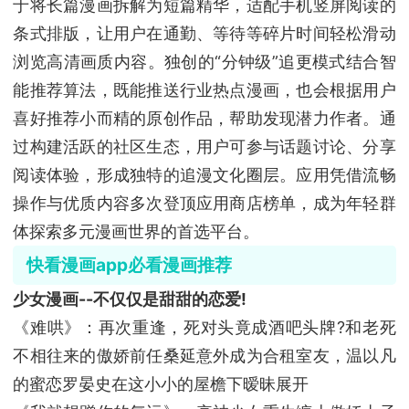
于将长篇漫画拆解为短篇精华，适配手机竖屏阅读的
条式排版，让用户在通勤、等待等碎片时间轻松滑动
浏览高清画质内容。独创的“分钟级”追更模式结合智
能推荐算法，既能推送行业热点漫画，也会根据用户
喜好推荐小而精的原创作品，帮助发现潜力作者。通
过构建活跃的社区生态，用户可参与话题讨论、分享
阅读体验，形成独特的追漫文化圈层。应用凭借流畅
操作与优质内容多次登顶应用商店榜单，成为年轻群
体探索多元漫画世界的首选平台。
快看漫画app必看漫画推荐
少女漫画--不仅仅是甜甜的恋爱!
《难哄》：再次重逢，死对头竟成酒吧头牌?和老死
不相往来的傲娇前任桑延意外成为合租室友，温以凡
的蜜恋罗晏史在这小小的屋檐下暧昧展开