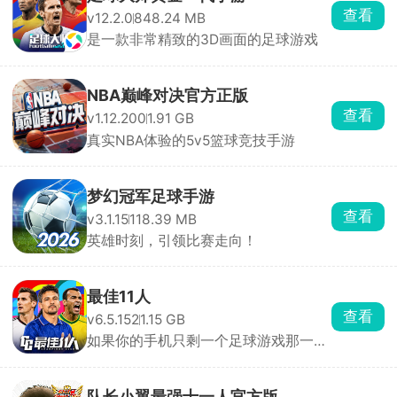
查看
v12.2.0
848.24 MB
是一款非常精致的3D画面的足球游戏
NBA巅峰对决官方正版
查看
v1.12.200
1.91 GB
真实NBA体验的5v5篮球竞技手游
梦幻冠军足球手游
查看
v3.1.15
118.39 MB
英雄时刻，引领比赛走向！
最佳11人
查看
v6.5.152
1.15 GB
如果你的手机只剩一个足球游戏那一定
是《最佳11人》！
队长小翼最强十一人官方版