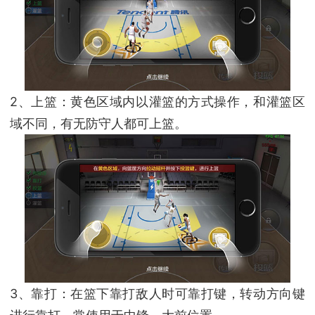
2、上篮：黄色区域内以灌篮的方式操作，和灌篮区
域不同，有无防守人都可上篮。
3、靠打：在篮下靠打敌人时可靠打键，转动方向键