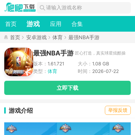
游戏
首页
应用
合集
首页
安卓游戏
体育
最强NBA手游
最强NBA手游
匠心打造，真实球星炫酷操
版本：
1.61.721
大小：
1.08 GB
类型：
体育
时间：
2026-07-22
立即下载
游戏介绍
举报反馈