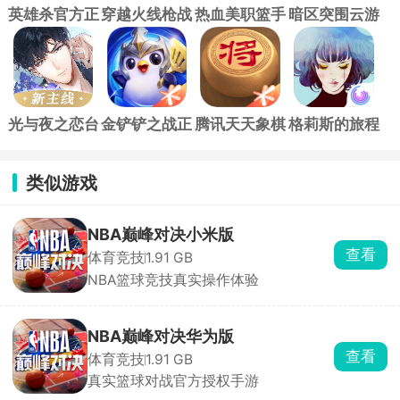
英雄杀官方正
穿越火线枪战
热血美职篮手
暗区突围云游
版
王者最新版
游
戏
光与夜之恋台
金铲铲之战正
腾讯天天象棋
格莉斯的旅程
版官方正版
版手游
游戏
类似游戏
NBA巅峰对决小米版
查看
体育竞技
1.91 GB
NBA篮球竞技真实操作体验
NBA巅峰对决华为版
查看
体育竞技
1.91 GB
真实篮球对战官方授权手游