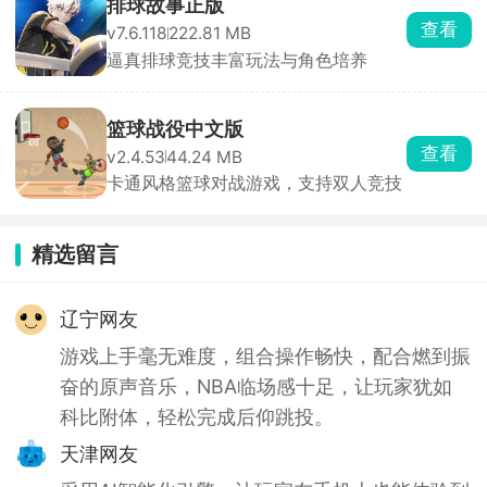
排球故事正版
查看
v7.6.118
222.81 MB
逼真排球竞技丰富玩法与角色培养
篮球战役中文版
查看
v2.4.53
44.24 MB
卡通风格篮球对战游戏，支持双人竞技
精选留言
辽宁网友
游戏上手毫无难度，组合操作畅快，配合燃到振
奋的原声音乐，NBA临场感十足，让玩家犹如
科比附体，轻松完成后仰跳投。
天津网友