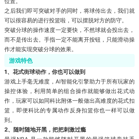
位置。
之后我们即可突破对手的同时，将球传出去，我们就
可以很容易的进行投篮啦，可以摆脱对方的防守。
突破分球的操作速度一定要快，不然球就会投出去，
而不是传出去。手指一定不能离开按钮，只能滑动操
作才能实现突破分球的效果。
游戏特色
1、花式街球动作，你也可以做到
游戏上手毫无难度，AI智能化引擎助力于所有玩家的
操控体验，利用简单的组合操作就能够做出花式动
作，玩家可以如同科比附体一般做出高难度的花式扣
篮，即便科比的专属动作反身扣篮你也一样可以做
到。
2、随时随地开黑，把把刺激过瘾