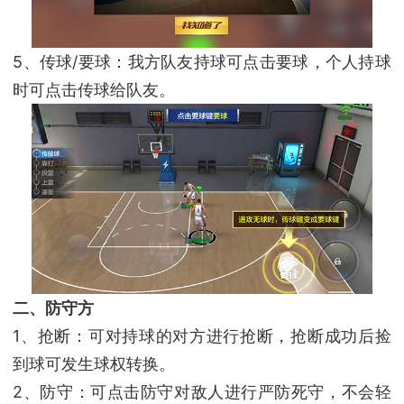
5、传球/要球：我方队友持球可点击要球，个人持球
时可点击传球给队友。
二、防守方
1、抢断：可对持球的对方进行抢断，抢断成功后捡
到球可发生球权转换。
2、防守：可点击防守对敌人进行严防死守，不会轻