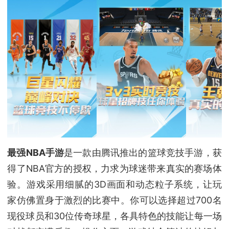
最强NBA手游
是一款由腾讯推出的篮球竞技手游，获
得了NBA官方的授权，力求为球迷带来真实的赛场体
验。游戏采用细腻的3D画面和动态粒子系统，让玩
家仿佛置身于激烈的比赛中。你可以选择超过700名
现役球员和30位传奇球星，各具特色的技能让每一场