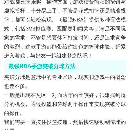
对战都充满乐趣。操作方面，游戏结合简洁的按钮与
虚拟摇杆，十分易上手，不管是花式扣篮还是精准投
篮，都可以轻松实现。《最强NBA》提供多种玩法模
式，包括3V3排位赛、匹配赛和闯关等，满足不同玩
家的需求。不管是想要休闲打发时间，还是追求竞争
的激烈，这款手游都能带给你出色的篮球体验，赶紧
进入游戏，与好友一起组建梦之队吧！
最强NBA手游突破分球方法
突破分球是篮球中的专业术语，现实和游戏中的概念
也差不多。
一般是出现在热区，对面防守的比较好，很难找到得
分的机会。通过投篮和传球两个操作来实现突破分球
的操作。
我们需要一直按住投篮按钮，然后快速移动到传球的