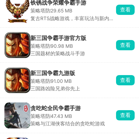
铁锈战争荣耀争霸手游
查看
策略塔防
29.65 MB
复古RTS战略游戏，丰富玩法与新内
容。
新三国争霸手游官方版
查看
策略塔防
90.98 MB
三国题材的策略战斗手游
新三国争霸九游版
查看
策略塔防
91.00 MB
三国路凶险兄弟你先上
贪吃蛇全民争霸手游
查看
策略塔防
47.43 MB
策略与江湖侠客结合的贪吃蛇游戏