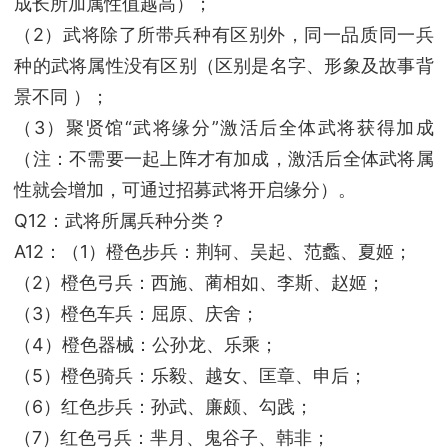
成长所加属性值越高）；
（2）武将除了所带兵种有区别外，同一品质同一兵
种的武将属性没有区别（区别是名字、形象及故事背
景不同 ）；
（3）聚贤馆“武将缘分”激活后全体武将获得加成
（注：不需要一起上阵才有加成，激活后全体武将属
性就会增加，可通过招募武将开启缘分）。
Q12：武将所属兵种分类？
A12：（1）橙色步兵：荆轲、吴起、范蠡、夏姬；
（2）橙色弓兵：西施、蔺相如、李斯、赵姬；
（3）橙色车兵：屈原、庆舍；
（4）橙色器械：公孙龙、乐乘；
（5）橙色骑兵：乐毅、越女、匡章、申后；
（6）红色步兵：孙武、廉颇、勾践；
（7）红色弓兵：芈月、鬼谷子、韩非；