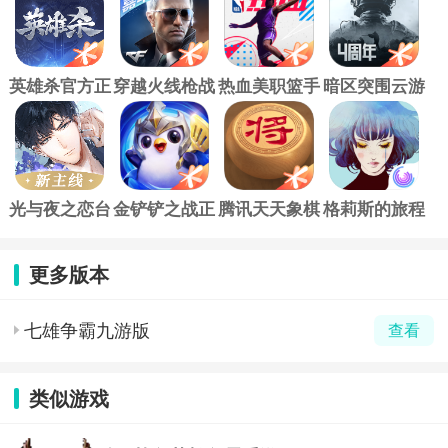
英雄杀官方正
穿越火线枪战
热血美职篮手
暗区突围云游
版
王者最新版
游
戏
光与夜之恋台
金铲铲之战正
腾讯天天象棋
格莉斯的旅程
版官方正版
版手游
游戏
更多版本
七雄争霸九游版
查看
类似游戏