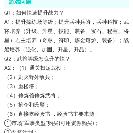
游戏问题
Q1：如何快速提升战力？
A1：提升操练场等级；提升兵种兵阶，兵种科技；武
将培养（升级、升星、技能、装备、宝石、秘宝、将
星）君主培养（奇脉、符印、炼金熔炉、装备）；战
船培养（强化、加固、升星、升品）。
Q2：武将等级怎么升的快？
A2：（1）通关扫荡战役；
（2）剿灭野外敌兵；
（3）重楼塔；
（4）修炼馆修炼武将；
（5）抢夺和氏璧；
（6）直接吃经验书 ，经验书主要来源：
①市场“军事类型”购买(可用资源购买)；
②名将计划；