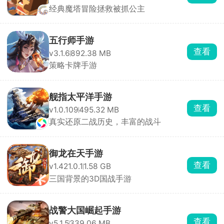
经典魔塔冒险拯救被抓公主
五行师手游
查看
v3.1.6
892.38 MB
策略卡牌手游
舰指太平洋手游
查看
v1.0.109
495.32 MB
真实还原二战历史，丰富的战斗
御龙在天手游
查看
v1.421.0.1
1.58 GB
三国背景的3D国战手游
战警大国崛起手游
查看
v5.1.5
339.06 MB