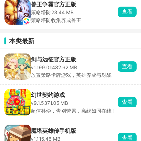
兽王争霸官方正版
查看
策略塔防
23.44 MB
策略塔防收集养成兽王
本类最新
剑与远征官方正版
查看
v1.199.01
482.62 MB
放置策略卡牌游戏，英雄养成与对战
幻世契约游戏
查看
v9.1.5
371.05 MB
超值补偿，告别劳累，离线如同在线！
魔塔英雄传手机版
查看
v1.1
15.46 MB