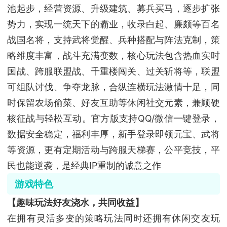
池起步，经营资源、升级建筑、募兵买马，逐步扩张
势力，实现一统天下的霸业，收录白起、廉颇等百名
战国名将，支持武将觉醒、兵种搭配与阵法克制，策
略维度丰富，战斗充满变数，核心玩法包含热血实时
国战、跨服联盟战、千重楼闯关、过关斩将等，联盟
可组队讨伐、争夺龙脉，合纵连横玩法激情十足，同
时保留农场偷菜、好友互助等休闲社交元素，兼顾硬
核征战与轻松互动。官方版支持QQ/微信一键登录，
数据安全稳定，福利丰厚，新手登录即领元宝、武将
等资源，更有定期活动与跨服天梯赛，公平竞技，平
民也能逆袭，是经典IP重制的诚意之作
游戏特色
【趣味玩法好友浇水，共同收益】
在拥有灵活多变的策略玩法同时还拥有休闲交友玩