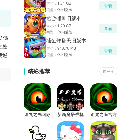
大小：
1.34 GB
查看
类型：
休闲益智
途游捕鱼旧版本
大小：
1.20 GB
查看
类型：
休闲益智
仿佛
捕鱼炸翻天旧版本
之处
大小：
918.76 MB
查看
戏增
类型：
休闲益智
精彩推荐
换一换
诅咒之岛国际
新新魔塔手机
诅咒之岛官方
服中文版
版
正版