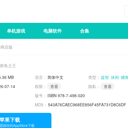
单机游戏
电脑软件
合集
用商店版
群鱼之王
5.36 MB
语言：
简体中文
类型：
益智
休闲
捕
26-07-14
权限：
查看
隐私：
查看
版号：
ISBN 978-7-498-02082-6
MD5：
543A76CAEC968EE856F45FA731D8C6DF
苹果下载
需跳转到AppStore下载