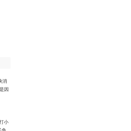
快消
是因
打小
子鱼