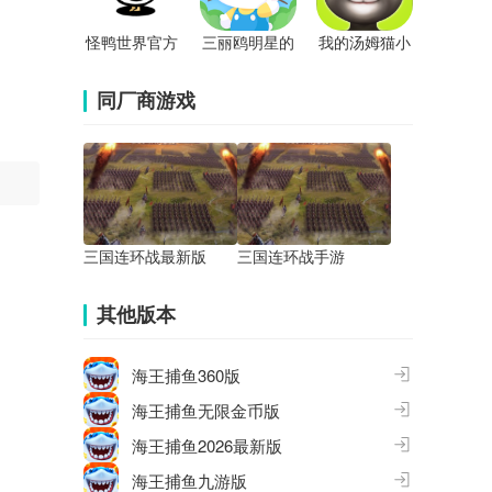
怪鸭世界官方
三丽鸥明星的
我的汤姆猫小
版
微笑小镇手游
米版
同厂商游戏
三国连环战最新版
三国连环战手游
其他版本
海王捕鱼360版
海王捕鱼无限金币版
海王捕鱼2026最新版
海王捕鱼九游版