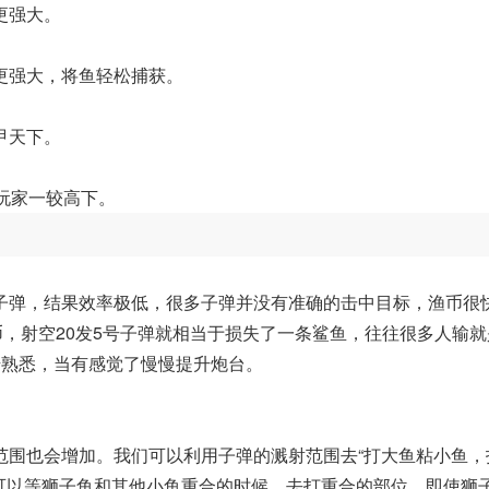
更强大。
更强大，将鱼轻松捕获。
甲天下。
玩家一较高下。
子弹，结果效率极低，很多子弹并没有准确的击中目标，渔币很
币，射空20发5号子弹就相当于损失了一条鲨鱼，往往很多人输就
始熟悉，当有感觉了慢慢提升炮台。
范围也会增加。我们可以利用子弹的溅射范围去“打大鱼粘小鱼，
可以等狮子鱼和其他小鱼重合的时候，去打重合的部位，即使狮