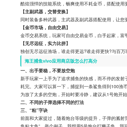
酷炫强悍的技能系统，畅爽使用不耗金币，搭配使用
【主副武器，交替变换】
同时装备多种武器，主武器及副武器搭配使用，让您
【金币市场，自由交易】
金币交易系统，玩家可自由交易金币，白手起家，富
【无尽远征，实力比拼】
独创无尽远征渔场，谁走得更远?谁走得更快?与百万
海王捕鱼vivo应用商店版怎么打高分
一、出手要稳，不要放空炮
新手玩家一上手为了追求捕鱼的快感，而不停的发射
耗完。大家可以算一下，捕捉到一条鲨鱼得到100渔
为放了太多的空炮，开始时要冷静，建议从1号炮开
二、不同的子弹选择不同的打法
三、“粘”字诀
前面和大家提过，随着炮台等级的提升，子弹的溅射
鱼粘大鱼”。举个例子，我想用5号炮台打狮子鱼。我