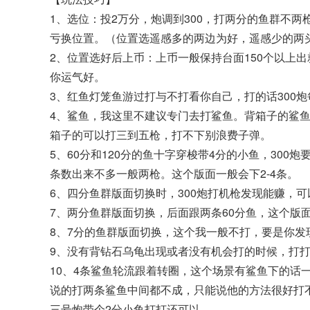
1、选位：投2万分，炮调到300，打两分的鱼群不
亏换位置。（位置选遥感多的两边为好，遥感少的两
2、位置选好后上币：上币一般保持台面150个以上出
你运气好。
3、红鱼灯笼鱼游过打与不打看你自己，打的话300
4、鲨鱼，我这里不建议专门去打鲨鱼。背箱子的鲨
箱子的可以打三到五枪，打不下别浪费子弹。
5、60分和120分的鱼十字穿梭带4分的小鱼，300
条数出来不多一般两枪。这个版面一般会下2-4条。
6、四分鱼群版面切换时，300炮打机枪发现能赚，
7、两分鱼群版面切换，后面跟两条60分鱼，这个版
8、7分的鱼群版面切换，这个我一般不打，要是你发
9、没有背钻石乌龟出现或者没有机会打的时候，打
10、4条鲨鱼轮流跟着转圈，这个场景有鲨鱼下的话
说的打两条鲨鱼中间都不成，只能说他的方法很好打
三号炮带个2分小鱼打打还可以。