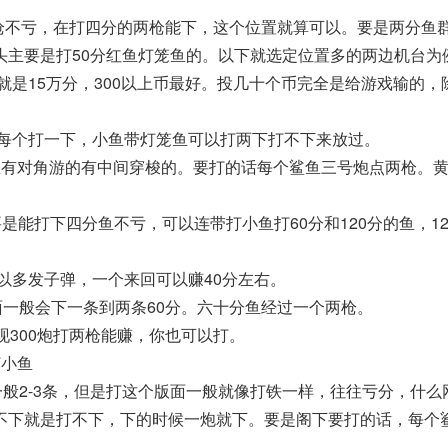
两枪不亏，在打四分的两枪能下，这个位置就算可以。要是两分鱼
头主要是打50分红鱼灯笼鱼的。以下就选定位置多的两边机台为
就是15万分，300以上币最好。投几十个币完全是给游戏输的，
炮每个打一下，小鱼带灯笼鱼可以打两下打不下来放过。
鱼有对角游的有中间穿梭的。要打的话每个鲨鱼三号炮点两枪。
炮要是能打下四分鱼不亏，可以连带打小鱼打60分和120分的鱼，12
可以多发子弹，一个来回可以赚40分左右。
面一般会下一条到两条60分。六十分鱼经过一个两枪。
现300炮打两枪能赚，你也可以打。
打小鱼
一般2-3条，但是打这个版面一般就像打铁一样，往往亏分，什么
不下就是打不下，下的时候一炮就下。要是阁下要打的话，每个