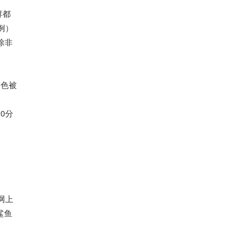
群都
例）
除非
黄色被
0分
网上
鲨鱼