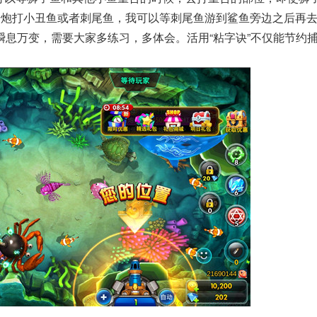
号炮打小丑鱼或者刺尾鱼，我可以等刺尾鱼游到鲨鱼旁边之后再
息万变，需要大家多练习，多体会。活用“粘字诀”不仅能节约