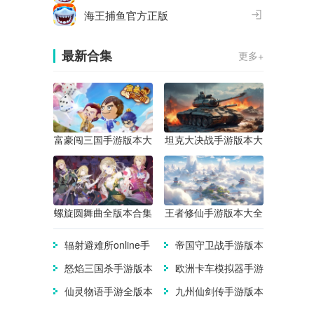
海王捕鱼官方正版
最新合集
更多+
富豪闯三国手游版本大
坦克大决战手游版本大
全
全
螺旋圆舞曲全版本合集
王者修仙手游版本大全
辐射避难所online手
帝国守卫战手游版本
游版本大全
大全
怒焰三国杀手游版本
欧洲卡车模拟器手游
合集
版本合集
仙灵物语手游全版本
九州仙剑传手游版本
合集
大全