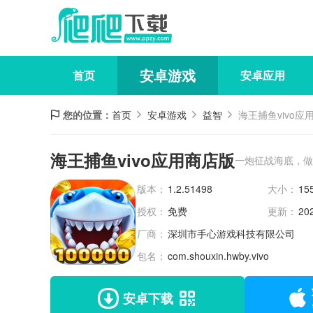
安卓游戏
首页
安卓应用
您的位置：
首页
安卓游戏
益智
海王捕鱼vivo应
海王捕鱼vivo应用商店版
一炮征战海底，做
版本：
1.2.51498
大小：
15
授权：
免费
更新：
20
厂商：
深圳市手心游戏科技有限公司
包名：
com.shouxin.hwby.vivo
安卓下载