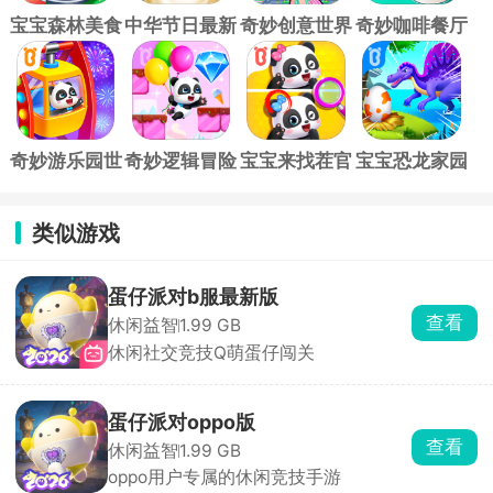
宝宝森林美食
中华节日最新
奇妙创意世界
奇妙咖啡餐厅
手游
版
(Game
官方版
World)
奇妙游乐园世
奇妙逻辑冒险
宝宝来找茬官
宝宝恐龙家园
界app
最新版
方版
最新版
类似游戏
蛋仔派对b服最新版
查看
休闲益智
1.99 GB
休闲社交竞技Q萌蛋仔闯关
蛋仔派对oppo版
查看
休闲益智
1.99 GB
oppo用户专属的休闲竞技手游