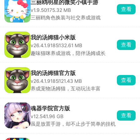
三丽鸥明星的微笑小镇手游
查看
v1.9.50
175.32 MB
三丽鸥角色换装与社交养成游戏
我的汤姆猫小米版
查看
v26.4.1.9185
132.61 MB
趣味猫咪养成游戏，陪伴汤姆成长
我的汤姆猫官方版
查看
v26.4.1.9185
121.43 MB
养成宠物汤姆猫，互动玩法丰富
魂器学院官方版
查看
v12.54
1.96 GB
虽是放置手游，却不止步于简单的挂机