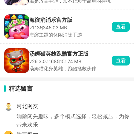
虽是放置手游，却不止步于简单的挂机
海滨消消乐官方版
查看
v1.135
345.03 MB
海滨主题的休闲消除手游
汤姆猫英雄跑酷官方正版
查看
v26.3.0.11685
151.74 MB
汤姆猫化身英雄，跑酷拯救伙伴
精选留言
河北网友
消除闯关趣味，多个模式选择，轻松减压，为你
带来欢乐