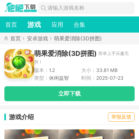
游戏
首页
应用
合集
首页
安卓游戏
萌果爱消除(3D拼图)
萌果爱消除(3D拼图)
简单上手乐趣无
穷！
版本：
1.2
大小：
33.81 MB
类型：
休闲益智
时间：
2025-07-23
立即下载
游戏介绍
举报反馈