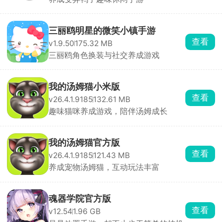
三丽鸥明星的微笑小镇手游
查看
v1.9.50
175.32 MB
三丽鸥角色换装与社交养成游戏
我的汤姆猫小米版
查看
v26.4.1.9185
132.61 MB
趣味猫咪养成游戏，陪伴汤姆成长
我的汤姆猫官方版
查看
v26.4.1.9185
121.43 MB
养成宠物汤姆猫，互动玩法丰富
魂器学院官方版
查看
v12.54
1.96 GB