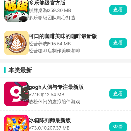
多乐够级官方版
查看
棋牌桌游
259.30 MB
多乐够级团队精心打造
可口的咖啡美味的咖啡最新版
查看
经营养成
595.54 MB
经营咖啡店制作美味咖啡
本类最新
gogh人偶与专注最新版
查看
v2.16.1
112.54 MB
放松休闲的虚拟陪伴游戏
冰箱陈列师最新版
查看
v73.0.10
207.37 MB