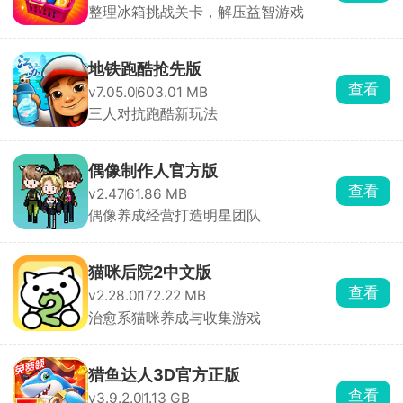
整理冰箱挑战关卡，解压益智游戏
地铁跑酷抢先版
查看
v7.05.0
603.01 MB
三人对抗跑酷新玩法
偶像制作人官方版
查看
v2.47
61.86 MB
偶像养成经营打造明星团队
猫咪后院2中文版
查看
v2.28.0
172.22 MB
治愈系猫咪养成与收集游戏
猎鱼达人3D官方正版
查看
v3.9.2.0
1.13 GB