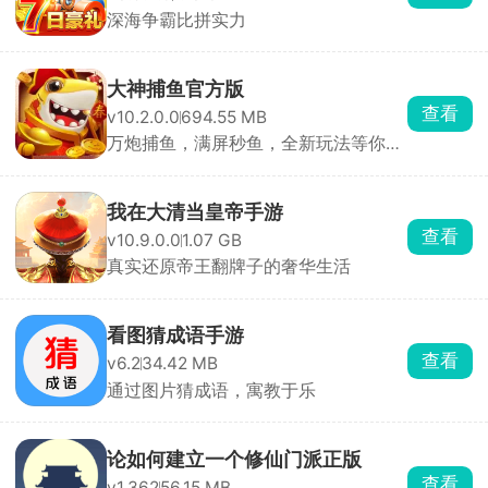
深海争霸比拼实力
大神捕鱼官方版
查看
v10.2.0.0
694.55 MB
万炮捕鱼，满屏秒鱼，全新玩法等你轻
松捕鱼。
我在大清当皇帝手游
查看
v10.9.0.0
1.07 GB
真实还原帝王翻牌子的奢华生活
看图猜成语手游
查看
v6.2
34.42 MB
通过图片猜成语，寓教于乐
论如何建立一个修仙门派正版
查看
v1.362
56.15 MB