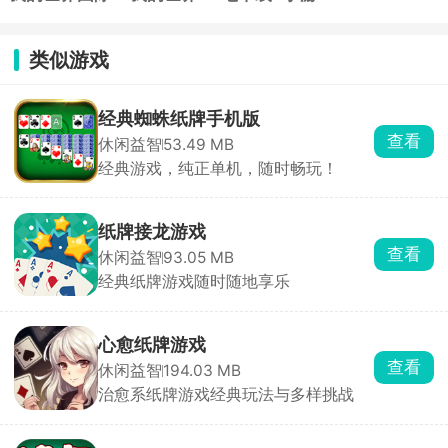
服基岩版最新
1.19.31基岩版
版
类似游戏
经典蜘蛛纸牌手机版
查看
休闲益智
53.49 MB
经典游戏，纯正单机，随时畅玩！
纸牌接龙游戏
查看
休闲益智
93.05 MB
经典纸牌游戏随时随地享乐
心愈纸牌游戏
查看
休闲益智
194.03 MB
治愈系纸牌游戏经典玩法与多样挑战