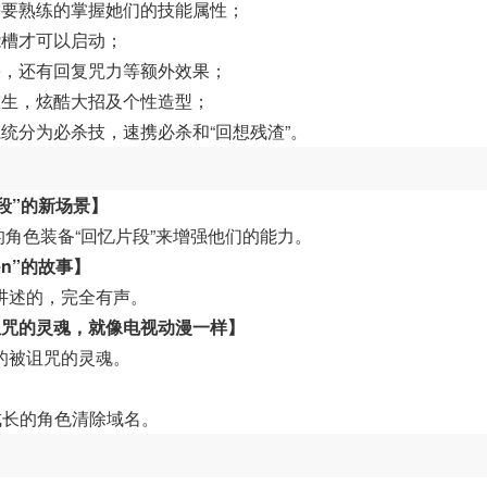
需要熟练的掌握她们的技能属性；
能槽才可以启动；
害，还有回复咒力等额外效果；
重生，炫酷大招及个性造型；
统分为必杀技，速携必杀和“回想残渣”。
忆片段”的新场景】
。给你的角色装备“回忆片段”来增强他们的能力。
en”的故事】
讲述的，完全有声。
诅咒的灵魂，就像电视动漫一样】
的被诅咒的灵魂。
】
成长的角色清除域名。