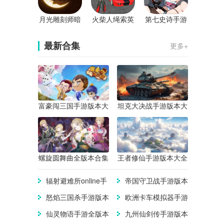
月光雕刻师暗
火柴人绳索英
第七史诗手游
黑行者手游
雄官方版
官方版
最新合集
更多+
富豪闯三国手游版本大
坦克大决战手游版本大
全
全
螺旋圆舞曲全版本合集
王者修仙手游版本大全
辐射避难所online手
帝国守卫战手游版本
游版本大全
大全
怒焰三国杀手游版本
欧洲卡车模拟器手游
合集
版本合集
仙灵物语手游全版本
九州仙剑传手游版本