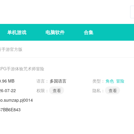
单机游戏
电脑软件
合集
行手游官方版
RPG手游体验咒术师冒险
0.96 MB
语言：
多国语言
类型：
角色
冒险
26-07-22
权限：
查看
隐私：
查看
co.sumzap.pj0014
67BB6E843