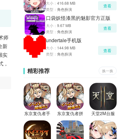
大小：
416.68 MB
查看
类型：
角色扮演
口袋妖怪漆黑的魅影官方正版
大小：
9.67 MB
查看
类型：
角色扮演
术师
undertale手机版
全新
大小：
144.98 MB
查看
强实
类型：
角色扮演
式，
精彩推荐
换一换
东京复仇者手
东京复仇者拼
天堂2M台服
游
图复仇手游
最新版