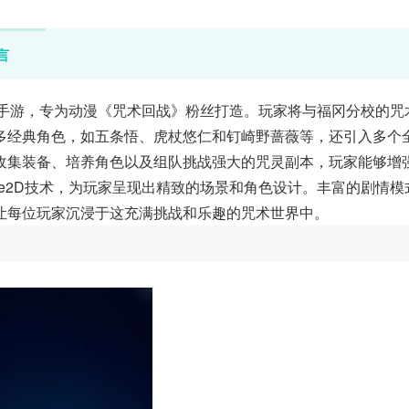
言
G手游，专为动漫《咒术回战》粉丝打造。玩家将与福冈分校的咒
多经典角色，如五条悟、虎杖悠仁和钉崎野蔷薇等，还引入多个
收集装备、培养角色以及组队挑战强大的咒灵副本，玩家能够增
ve2D技术，为玩家呈现出精致的场景和角色设计。丰富的剧情模
让每位玩家沉浸于这充满挑战和乐趣的咒术世界中。