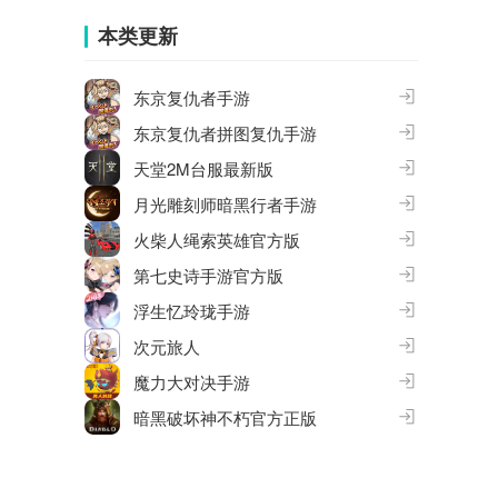
合集
大全
本类更新
东京复仇者手游
东京复仇者拼图复仇手游
天堂2M台服最新版
月光雕刻师暗黑行者手游
火柴人绳索英雄官方版
第七史诗手游官方版
浮生忆玲珑手游
次元旅人
魔力大对决手游
暗黑破坏神不朽官方正版