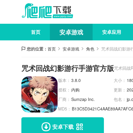
安卓游戏
首页
安卓应用
您的位置：
首页
安卓游戏
角色
咒术回战幻影游
咒术回战幻影游行手游官方版
咒术回战
版本：
3.8.0
大小：
18
授权：
内购
更新：
20
厂商：
Sumzap Inc.
包名：
jp.
MD5：
B13C5D3421C4AAE89AA7AFC
安卓下载