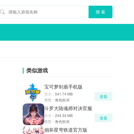
类似游戏
宝可梦剑盾手机版
大小：
541.74 MB
查看
类型：
角色扮演
斗罗大陆魂师对决官服
大小：
244.34 MB
查看
类型：
角色扮演
崩坏星穹铁道官方版