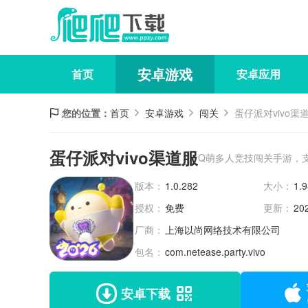
安卓游戏
首页
安卓应用
您的位置：
首页
安卓游戏
闯关
蛋仔派对vivo渠
蛋仔派对vivo渠道服
Q萌多人竞技闯关手游，
版本：
1.0.282
大小：
1.
授权：
免费
更新：
20
厂商：
上海以尚网络技术有限公司
包名：
com.netease.party.vivo
安卓下载