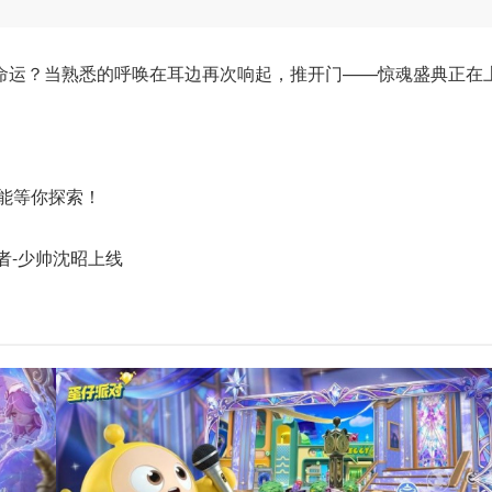
命运？当熟悉的呼唤在耳边再次响起，推开门——惊魂盛典正在
可能等你探索！
捕者-少帅沈昭上线