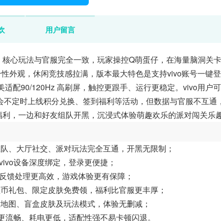
欢
用户留言
本，核心玩法与官服完全一致，玩家操控Q萌蛋仔，在海量脑洞关
性外观，休闲竞技感拉满，版本最大特色是支持vivo账号一键
适配90/120Hz 高刷屏，触控更跟手、运行更稳定。vivo用户
会不定时上线积分兑换、签到福利等活动，但数据与官服不互通
属福利，一边和好友组队开黑，沉浸式体验萌趣欢乐的派对闯关乐
组队、大厅社交、派对玩法完全互通，开黑无限制；
vivo设备深度绑定，登录更便捷；
题反馈处理更高效，游戏体验更有保障；
虹币礼包、限定皮肤免费领，福利比官服更丰厚；
意地图、盲盒皮肤及玩法模式，体验无删减；
运行更流畅、耗电更低，适配性强不易卡顿闪退。