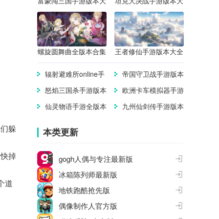
富豪闯三国手游版本大
坦克大决战手游版本大
全
全
螺旋圆舞曲全版本合集
王者修仙手游版本大全
辐射避难所online手
帝国守卫战手游版本
游版本大全
大全
怒焰三国杀手游版本
欧洲卡车模拟器手游
合集
版本合集
仙灵物语手游全版本
九州仙剑传手游版本
合集
大全
我们躲
本类更新
在快掉
gogh人偶与专注最新版
冰箱陈列师最新版
个道
地铁跑酷抢先版
偶像制作人官方版