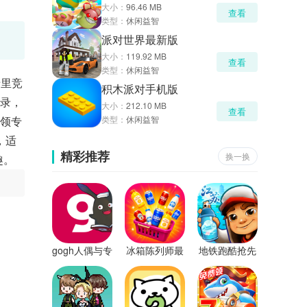
大小：
96.46 MB
查看
类型：
休闲益智
派对世界最新版
大小：
119.92 MB
查看
类型：
休闲益智
卡里竞
积木派对手机版
登录，
大小：
212.10 MB
查看
可领专
类型：
休闲益智
，适
精彩推荐
换一换
趣。
gogh人偶与专
冰箱陈列师最
地铁跑酷抢先
注最新版
新版
版