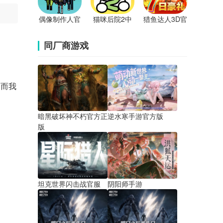
偶像制作人官
猫咪后院2中
猎鱼达人3D官
方版
文版
方正版
同厂商游戏
。
，而我
暗黑破坏神不朽官方正
逆水寒手游官方版
版
坦克世界闪击战官服
阴阳师手游