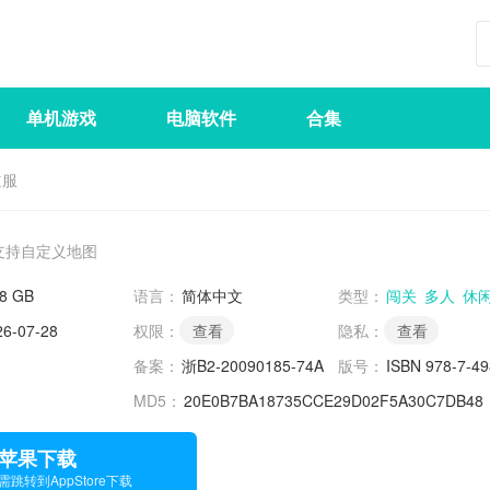
单机游戏
电脑软件
合集
道服
支持自定义地图
98 GB
语言：
简体中文
类型：
闯关
多人
休
26-07-28
权限：
查看
隐私：
查看
备案：
浙B2-20090185-74A
版号：
ISBN 978-7-49
MD5：
20E0B7BA18735CCE29D02F5A30C7DB48
苹果下载
需跳转到AppStore下载