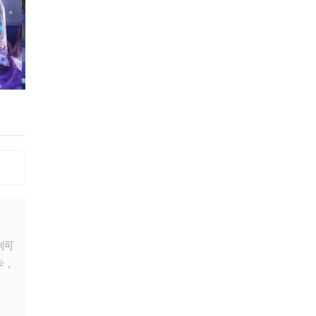
制可
卡，