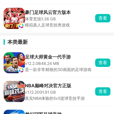
比赛场景。
豪门足球风云官方版本
查看
体育竞技
1.36 GB
模拟真人足球竞技类游戏
本类最新
足球大师黄金一代手游
查看
v12.2.0
848.24 MB
是一款非常精致的3D画面的足球游戏
NBA巅峰对决官方正版
查看
v1.12.200
1.91 GB
真实NBA体验的5v5篮球竞技手游