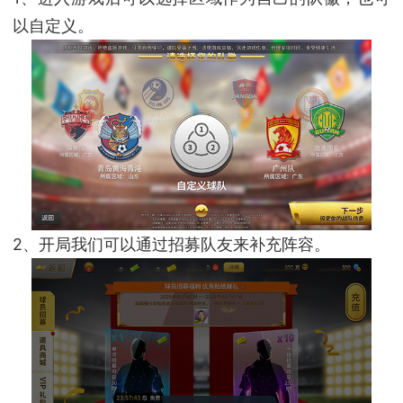
以自定义。
2、开局我们可以通过招募队友来补充阵容。