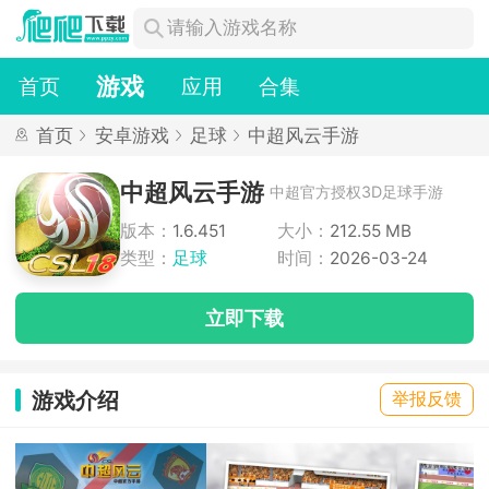
游戏
首页
应用
合集
首页
安卓游戏
足球
中超风云手游
中超风云手游
中超官方授权3D足球手游
版本：
1.6.451
大小：
212.55 MB
类型：
足球
时间：
2026-03-24
立即下载
游戏介绍
举报反馈