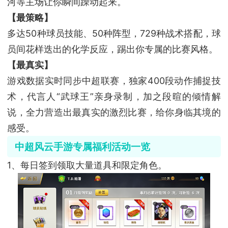
河等主场让你瞬间躁动起来。
【最策略】
多达50种球员技能、50种阵型，729种战术搭配，球
员间花样迭出的化学反应，踢出你专属的比赛风格。
【最真实】
游戏数据实时同步中超联赛，独家400段动作捕捉技
术，代言人“武球王”亲身录制，加之段暄的倾情解
说，全力营造出最真实的激烈比赛，给你身临其境的
感受。
中超风云手游专属福利活动一览
1、每日签到领取大量道具和限定角色。