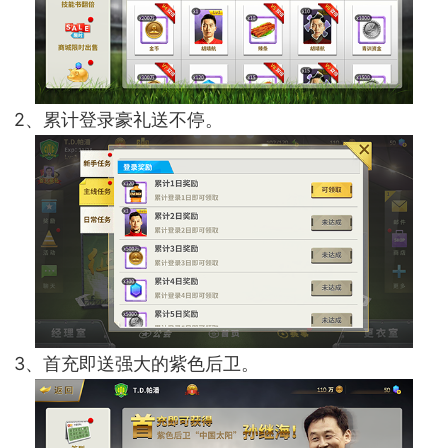
2、累计登录豪礼送不停。
3、首充即送强大的紫色后卫。