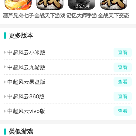
葫芦兄弟七子
全战天下游戏
记忆大师手游
全战天下变态
降妖手游官方
版
版
更多版本
中超风云小米版
查看
中超风云九游版
查看
中超风云果盘版
查看
中超风云360版
查看
中超风云vivo版
查看
类似游戏