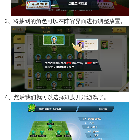
3、将抽到的角色可以在阵容界面进行调整放置。
4、然后我们就可以选择难度开始游戏了。