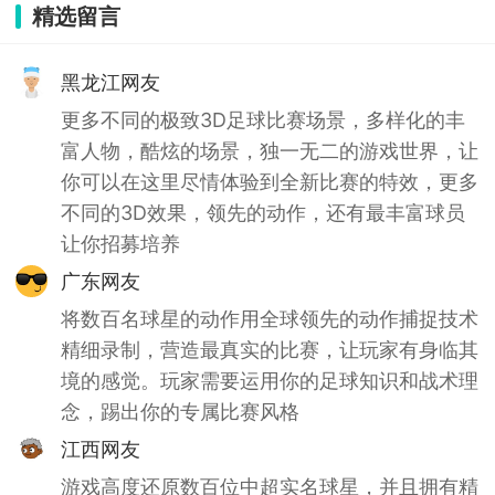
精选留言
黑龙江网友
更多不同的极致3D足球比赛场景，多样化的丰
富人物，酷炫的场景，独一无二的游戏世界，让
你可以在这里尽情体验到全新比赛的特效，更多
不同的3D效果，领先的动作，还有最丰富球员
让你招募培养
广东网友
将数百名球星的动作用全球领先的动作捕捉技术
精细录制，营造最真实的比赛，让玩家有身临其
境的感觉。玩家需要运用你的足球知识和战术理
念，踢出你的专属比赛风格
江西网友
游戏高度还原数百位中超实名球星，并且拥有精