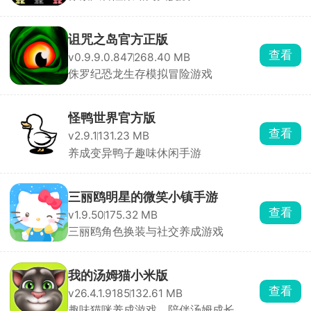
诅咒之岛官方正版
查看
v0.9.9.0.847
268.40 MB
侏罗纪恐龙生存模拟冒险游戏
怪鸭世界官方版
查看
v2.9.1
131.23 MB
养成变异鸭子趣味休闲手游
三丽鸥明星的微笑小镇手游
查看
v1.9.50
175.32 MB
三丽鸥角色换装与社交养成游戏
我的汤姆猫小米版
查看
v26.4.1.9185
132.61 MB
趣味猫咪养成游戏，陪伴汤姆成长