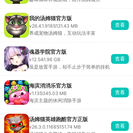
我的汤姆猫官方版
查看
v26.4.1.9185
121.43 MB
养成宠物汤姆猫，互动玩法丰富
魂器学院官方版
查看
v12.54
1.96 GB
虽是放置手游，却不止步于简单的挂机
海滨消消乐官方版
查看
v1.135
345.03 MB
海滨主题的休闲消除手游
汤姆猫英雄跑酷官方正版
查看
v26.3.0.11685
151.74 MB