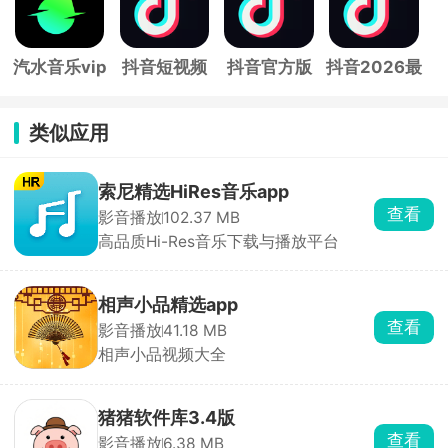
汽水音乐vip
抖音短视频
抖音官方版
抖音2026最
免费版
app
新版
类似应用
索尼精选HiRes音乐app
查看
影音播放
102.37 MB
高品质Hi-Res音乐下载与播放平台
相声小品精选app
查看
影音播放
41.18 MB
相声小品视频大全
猪猪软件库3.4版
查看
影音播放
6.38 MB