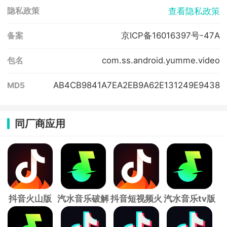
查看隐私政策
隐私政策
京ICP备16016397号-47A
备案
com.ss.android.yumme.video
包名
AB4CB9841A7EA2EB9A62E131249E9438
MD5
同厂商应用
抖音火山版
汽水音乐破解
抖音短视频火
汽水音乐tv版
app
版
山版
app