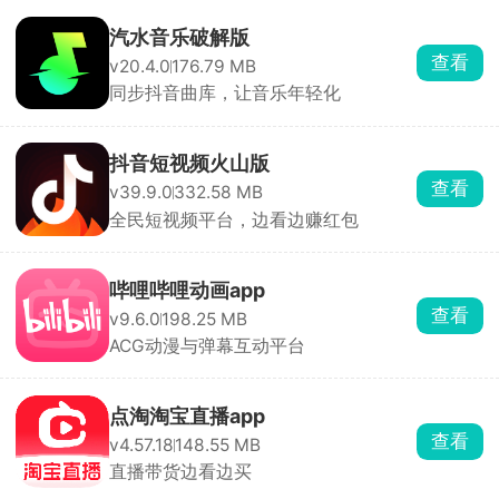
汽水音乐破解版
查看
v20.4.0
176.79 MB
同步抖音曲库，让音乐年轻化
抖音短视频火山版
查看
v39.9.0
332.58 MB
全民短视频平台，边看边赚红包
哔哩哔哩动画app
查看
v9.6.0
198.25 MB
ACG动漫与弹幕互动平台
点淘淘宝直播app
查看
v4.57.18
148.55 MB
直播带货边看边买