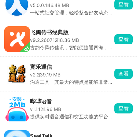
查看
v5.0.0.1
46.48 MB
一站式社交管理，轻松整合好友动态，
畅享便捷沟通新体验
飞鸽传书经典版
查看
v9.2.260712
18.36 MB
古韵今风传佳讯，智能便捷通四海，书
信往来无忧愁
宽乐通信
查看
v2.2
39.19 MB
沟通工具，其最大的特点是能够非常方
便容易地进行短信的编辑和发送
哔哔语音
查看
v1.1.12
1.96 MB
提供实时语音通信和交互功能的平台，
用户可以通过它进行语音聊天
SealTalk