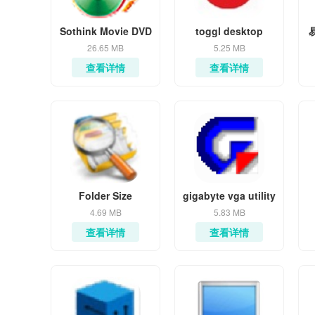
Sothink Movie DVD
toggl desktop
Maker
26.65 MB
5.25 MB
查看详情
查看详情
Folder Size
gigabyte vga utility
Professional
4.69 MB
5.83 MB
查看详情
查看详情