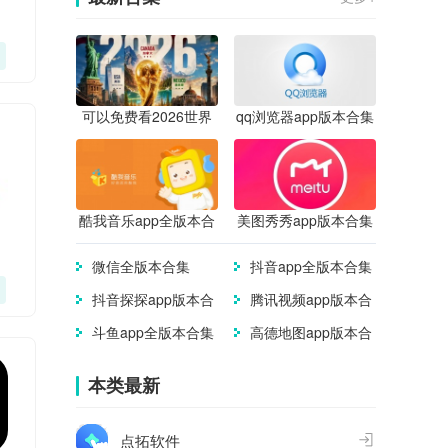
可以免费看2026世界
qq浏览器app版本合集
杯直播的app合集
酷我音乐app全版本合
美图秀秀app版本合集
集
微信全版本合集
抖音app全版本合集
抖音探探app版本合
腾讯视频app版本合
集
集
斗鱼app全版本合集
高德地图app版本合
集
本类最新
点拓软件