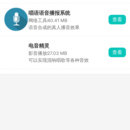
验
唱语语音播报系统
查看
网络工具
40.41 MB
语音合成的真人播音效果
电音精灵
查看
影音播放
27.03 MB
可以实现混响唱歌等各种音效
TT语音
查看
网络工具
134.90 MB
轻快又纯净，语音连接更加稳定好用
轻映录屏
查看
影音播放
56.00 MB
免费录屏神器，让你录屏变的更加轻松