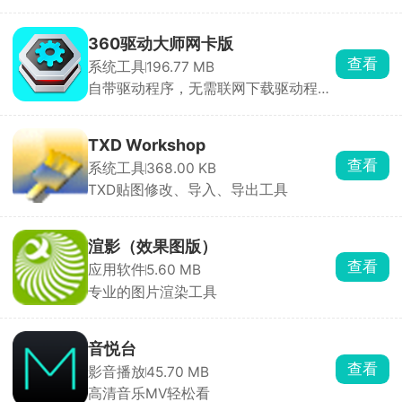
式，提供实时互动、音视频录制、在线
白板等功能
360驱动大师网卡版
查看
系统工具
196.77 MB
自带驱动程序，无需联网下载驱动程序
也能使用
TXD Workshop
查看
系统工具
368.00 KB
TXD贴图修改、导入、导出工具
渲影（效果图版）
查看
应用软件
5.60 MB
专业的图片渲染工具
音悦台
查看
影音播放
45.70 MB
高清音乐MV轻松看