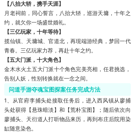
【八抬大轿，携手天涯】
月老祠前，同心誓言，八抬大轿，巡游天墉，十年之
约，就欠你一场盛世婚礼。
【三亿玩家，十年等待】
揽仙镇、天墉城、官道北，再现端游经典，梦回一代
青春。三亿玩家力荐，再赴十年之约。
【五大门派，十大角色】
金木水火土五大门派十个角色完美亮相，任君挑选，
告别人妖，性别转换就在一念之间。
问道手游夺魂宝图探案任务完成方法
1、从官府李捕头处接取任务后，进入西风镇从廖捕
头处获得【悬珠暗淡】和【荒朴宝图】；随后依次向
廖捕头、天衍道人打听物品来历，再到布庄后院用染
缸随意染色。