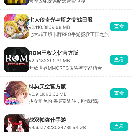
管理囚犯探索暗黑冒险世界
七人传奇光与暗之交战日服
查看
v2.110.0
169.98 MB
七大罪正版卡牌RPG手游拯救王国之旅
ROM王权之忆官方版
查看
v2.5.182
365.31 MB
开放世界MMORPG策略与交易结合
绯染天空官方版
查看
v6.9.0
693.32 MB
少女角色扮演探索战斗，剧情精彩
战双帕弥什手游
查看
v4.6.1.1782303478
1.94 GB