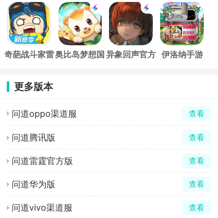
游
官方版
际服
方正版
奇葩战斗家雷
奥比岛梦想国
异象回声官方
伊洛纳手游
霆版
度官方版
版
更多版本
问道oppo渠道服
查看
问道腾讯版
查看
问道雷霆官方版
查看
问道华为版
查看
问道vivo渠道服
查看