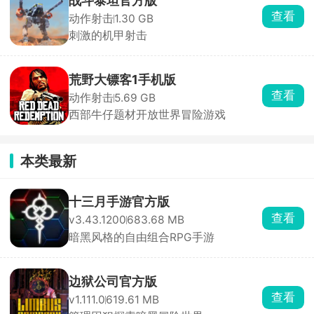
战斗泰坦官方版
查看
动作射击
1.30 GB
刺激的机甲射击
荒野大镖客1手机版
查看
动作射击
5.69 GB
西部牛仔题材开放世界冒险游戏
本类最新
十三月手游官方版
查看
v3.43.1200
683.68 MB
暗黑风格的自由组合RPG手游
边狱公司官方版
查看
v1.111.0
619.61 MB