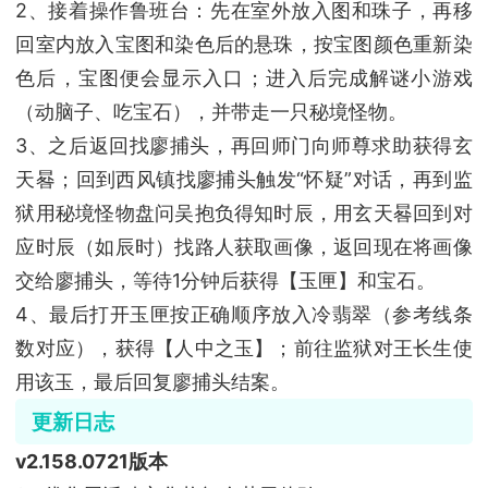
2、接着操作鲁班台：先在室外放入图和珠子，再移
回室内放入宝图和染色后的悬珠，按宝图颜色重新染
色后，宝图便会显示入口；进入后完成解谜小游戏
（动脑子、吃宝石），并带走一只秘境怪物。
3、之后返回找廖捕头，再回师门向师尊求助获得玄
天晷；回到西风镇找廖捕头触发“怀疑”对话，再到监
狱用秘境怪物盘问吴抱负得知时辰，用玄天晷回到对
应时辰（如辰时）找路人获取画像，返回现在将画像
交给廖捕头，等待1分钟后获得【玉匣】和宝石。
4、最后打开玉匣按正确顺序放入冷翡翠（参考线条
数对应），获得【人中之玉】；前往监狱对王长生使
用该玉，最后回复廖捕头结案。
更新日志
v2.158.0721版本