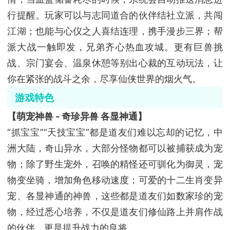
行提醒。玩家可以与志同道合的伙伴结社立派，共闯
江湖；也能与心仪之人喜结连理，携手漫步三界；帮
派大战一触即发，兄弟齐心热血攻城。更有巨兽挑
战、宗门宴会、温泉休憩等别出心裁的互动玩法，让
你在紧张的战斗之余，尽享仙侠世界的烟火气。
游戏特色
【萌宠神兽 - 奇珍异兽 各显神通】
“抓宝宝”“天技宝宝”都是道友们难以忘却的记忆，中
洲大陆，奇山异水，大部分怪物都可以被捕获成为宠
物；除了野生宠外，召唤的精怪还可驯化为御灵，宠
物变坐骑，增加角色移动速度；可爱的十二生肖变异
宠、各显神通的神兽，这些都是道友们如数家珍的宠
物，经过悉心培养，不仅是道友们修仙路上并肩作战
的伙伴，更是提升战力的良将。