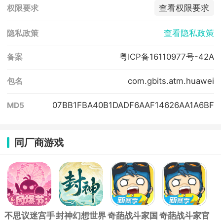
查看权限要求
权限要求
查看隐私政策
隐私政策
粤ICP备16110977号-42A
备案
com.gbits.atm.huawei
包名
07BB1FBA40B1DADF6AAF14626AA1A6BF
MD5
同厂商游戏
不思议迷宫手
封神幻想世界
奇葩战斗家国
奇葩战斗家官