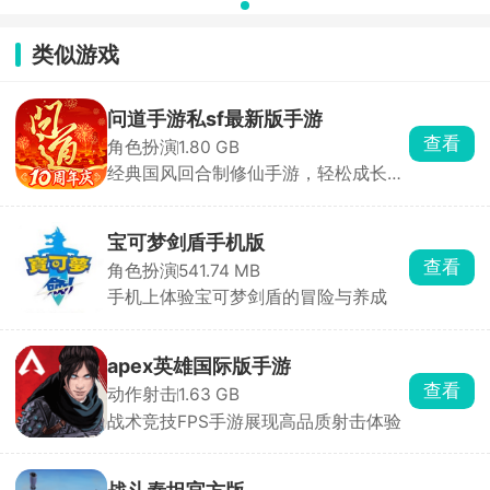
服
服
类似游戏
问道手游私sf最新版手游
查看
角色扮演
1.80 GB
经典国风回合制修仙手游，轻松成长体
验
宝可梦剑盾手机版
查看
角色扮演
541.74 MB
手机上体验宝可梦剑盾的冒险与养成
apex英雄国际版手游
查看
动作射击
1.63 GB
战术竞技FPS手游展现高品质射击体验