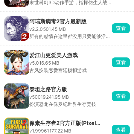
末世科幻3D动作手游，指挥仿生人战
斗
阿瑞斯病毒2官方最新版
查看
v2.2.0
501.45 MB
所有的感情在这里都没用只要能够活下
去
爱江山更爱美人游戏
查看
v5.0
16.65 MB
古风换装恋爱宫廷模拟游戏
泰坦之路官方版
查看
v50019
241.95 MB
扮演恐龙在侏罗纪世界生存竞技
像素生存者2官方正版(Pixel
查看
v1.99961
177.22 MB
Survival Game 2)