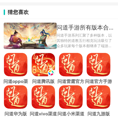
猜您喜欢
问道手游所有版本合集
问道手游系列汇聚了多种版本，以
其独特的道教五行相克玩法吸引了
众多玩家每个版本都继承了端游的
核心精髓， ...
问道oppo渠
问道腾讯版
问道雷霆官方
问道官方手游
道服
版
问道华为版
问道vivo渠道
问道小米渠道
问道九游版