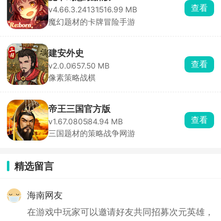
查看
v4.66.3.24131
516.99 MB
魔幻题材的卡牌冒险手游
建安外史
查看
v2.0.0
657.50 MB
像素策略战棋
帝王三国官方版
查看
v1.67.0805
84.94 MB
三国题材的策略战争网游
精选留言
海南网友
在游戏中玩家可以邀请好友共同招募次元英雄，