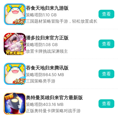
吞食天地归来九游版
查看
策略塔防
1.10 GB
三国题材策略冒险手游，轻松放置成长
潘多拉归来官方正版
查看
策略塔防
1.08 GB
放置卡牌挑战深渊领主
吞食天地归来腾讯版
查看
策略塔防
984.50 MB
三国策略类手游
奥特曼英雄归来官方最新版
查看
策略塔防
403.16 MB
正版奥特曼卡牌策略对战手游