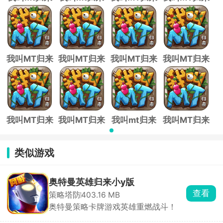
应用宝版
公测版
2026最新版
官方正版
我叫MT归来
我叫MT归来
我叫MT归来
我叫MT归来
重制版
国际服
单机版
华为渠道服
我叫MT归来
我叫MT归来
我叫mt归来
我叫MT归来
小米版
vivo渠道服
九游版
免充版
类似游戏
奥特曼英雄归来小y版
查看
策略塔防
403.16 MB
奥特曼策略卡牌游戏英雄重燃战斗！