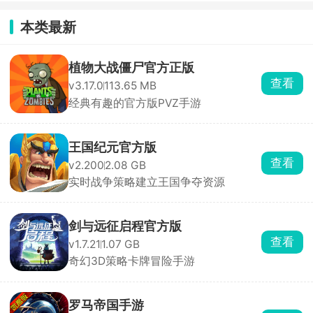
本类最新
植物大战僵尸官方正版
查看
v3.17.0
113.65 MB
经典有趣的官方版PVZ手游
王国纪元官方版
查看
v2.200
2.08 GB
实时战争策略建立王国争夺资源
剑与远征启程官方版
查看
v1.7.21
1.07 GB
奇幻3D策略卡牌冒险手游
罗马帝国手游