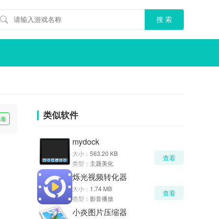
类似软件
无毒
mydock
大小：
563.20 KB
查看
类型：
主题美化
烁光视频转化器
大小：
1.74 MB
查看
类型：
影音播放
小炎图片压缩器