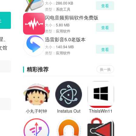
大小：
286.00 KB
查看
类型：
系统工具
闪电音频剪辑软件免费版
址
大小：
5.80 MB
查看
类型：
应用软件
星、
迅雷影音5.0老版本
文馆
大小：
140.94 MB
查看
类型：
应用软件
精彩推荐
换一换
小丸子时钟
Instatus Out
ThisIsWin11