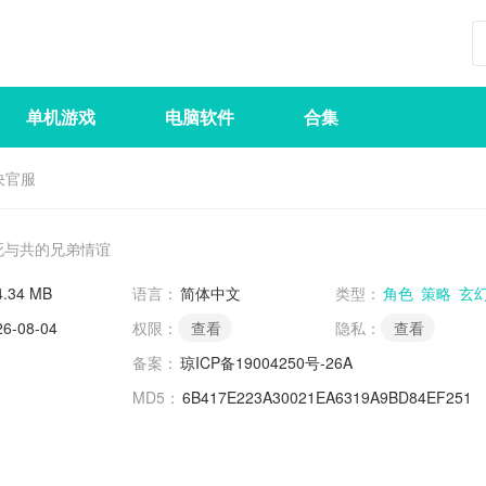
单机游戏
电脑软件
合集
决官服
死与共的兄弟情谊
4.34 MB
语言：
简体中文
类型：
角色
策略
玄
26-08-04
权限：
查看
隐私：
查看
备案：
琼ICP备19004250号-26A
MD5：
6B417E223A30021EA6319A9BD84EF251