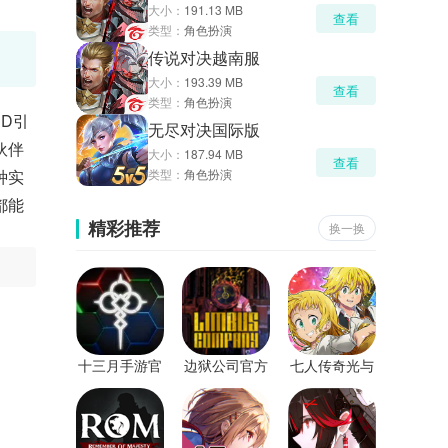
大小：
191.13 MB
查看
类型：
角色扮演
传说对决越南服
大小：
193.39 MB
查看
类型：
角色扮演
D引
无尽对决国际版
伙伴
大小：
187.94 MB
查看
种实
类型：
角色扮演
都能
精彩推荐
换一换
十三月手游官
边狱公司官方
七人传奇光与
方版
版
暗之交战日服