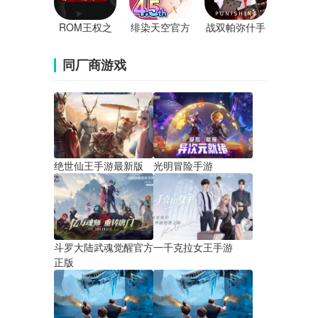
ROM王权之
绯染天空官方
战双帕弥什手
忆官方版
版
游
同厂商游戏
绝世仙王手游最新版
光明冒险手游
斗罗大陆武魂觉醒官方
一千克拉女王手游
正版