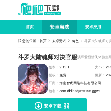
安卓游戏
首页
安卓应用
您的位置：
首页
安卓游戏
角色
斗罗大陆魂师对
斗罗大陆魂师对决官服
演绎爱恨情仇体验生
版本：
2.19.1
大小：
24
授权：
免费
更新：
20
厂商：
海南智虎网络科技有限公司
包名：
com.dldlhsdjwztt195.ggwz
安卓下载