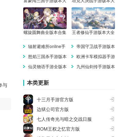
富豪闯三国手游版本大
坦克大决战手游版本大
全
全
螺旋圆舞曲全版本合集
王者修仙手游版本大全
辐射避难所online手
帝国守卫战手游版本
游版本大全
大全
怒焰三国杀手游版本
欧洲卡车模拟器手游
合集
版本合集
仙灵物语手游全版本
九州仙剑传手游版本
合集
大全
本类更新
参与
十三月手游官方版
边狱公司官方版
七人传奇光与暗之交战日服
ROM王权之忆官方版