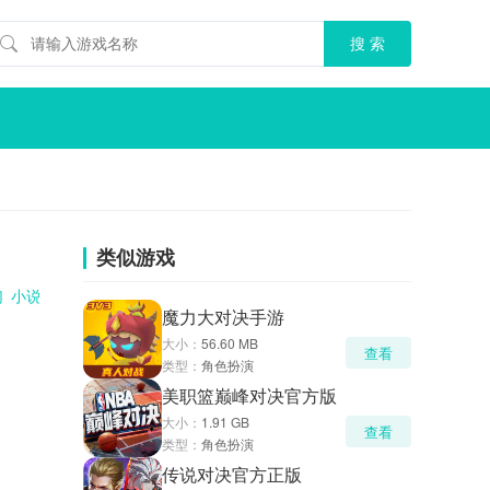
类似游戏
幻
小说改编
动漫改编
角色扮演
3D
养成
社交
魔力大对决手游
大小：
56.60 MB
查看
类型：
角色扮演
美职篮巅峰对决官方版
大小：
1.91 GB
查看
类型：
角色扮演
传说对决官方正版